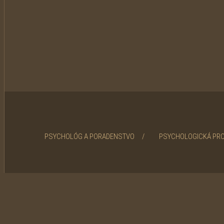
PSYCHOLÓG A PORADENSTVO /
PSYCHOLOGICKÁ PR