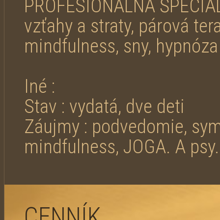
PROFESIONÁLNA ŠPECIALIZ
vzťahy a straty, párová ter
mindfulness, sny, hypnóza 
Iné :
Stav : vydatá, dve deti
Záujmy : podvedomie, symb
mindfulness, JOGA. A psy.
CENNÍK