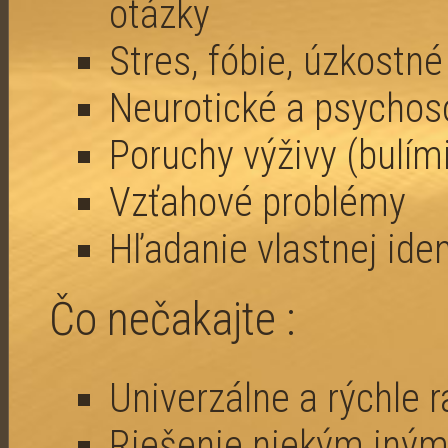
otázky
Stres, fóbie, úzkostné
Neurotické a psychos
Poruchy výživy (bulím
Vzťahové problémy
Hľadanie vlastnej iden
Čo nečakajte :
Univerzálne a rýchle 
Riešenie niekým iný